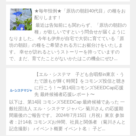
★毎年恒例★「原坊の朝顔40代目」の種をお
配りします！
最近は告知前にも関わらず、「原坊の朝顔の
種」が欲しいですという問合せが届くように
なりました。 今年も伊井が自宅で大切に育てている「原
坊の朝顔」の種をご希望される方にお裾分けをいたしま
す。 幸せが訪れるというストーリーを持っていますの
で、まだ、育てたことがないかたはこの機会にぜひ...
【エル・システマ 子ども合唱祭in東京・う
たで誰もが輝く時間】をコモンズ投信と聴き
に行こう！〜第14回コモンズSEEDCap応援
先 最終候補者応援レポート〜
以下は、第14回 コモンズSEEDCap 最終候補であった 一
般社団法人 エル・システマ ジャパン 菊川さん の応援期
間最後のご報告です。 2024年7月15日（月祝）東京 参加
者：計14名 コモンズお仲間、社員と関係者 （菊川さんと
記念撮影） ♪イベント概要 イベント名： 子ど...