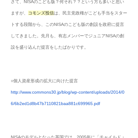
さて、NISAのこども版？何それ？？
という方も多いと思い
ますが、
コモンズ
投信
は、
民主党政権がこども手当をスター
トする段階から、
このNISAのこども版の創設を政府に提言
してきました。
先月も、
有志メンバーでジュニアNISAの創
設を盛り込んだ提言をしたば
かりです。
○個人資産形成の拡大に向けた提言
http://www.commons30.jp/blog/
wp-content/uploads/2014/0
6/
6b2ed1d8b47b7110821baa881c6999
65.pdf
NISAのモデルとなった英国では、2005年に「チャイルド・