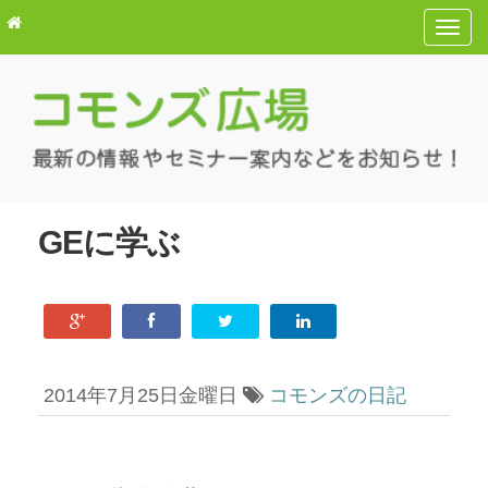
T
o
g
g
l
e
n
a
GEに学ぶ
v
i
g
a
t
i
2014年7月25日金曜日
コモンズの日記
o
n