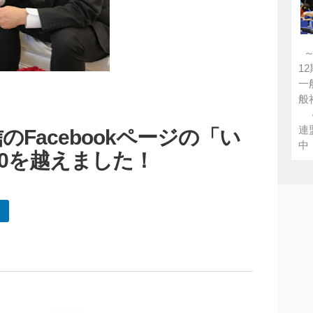
～
1
一
般
●
連
Facebookページの「い
中 
00を越えました！