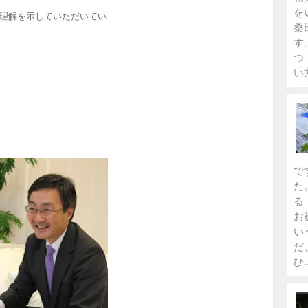
を
理解を示していただいてい
桑
す
つ
い
で
た
る
お
い
だ
ひ..