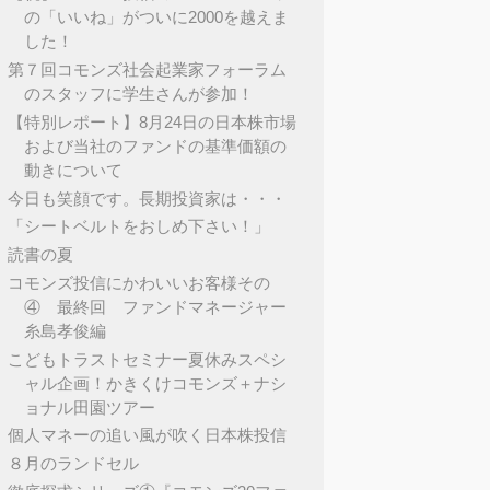
の「いいね」がついに2000を越えま
した！
第７回コモンズ社会起業家フォーラム
のスタッフに学生さんが参加！
【特別レポート】8月24日の日本株市場
および当社のファンドの基準価額の
動きについて
今日も笑顔です。長期投資家は・・・
「シートベルトをおしめ下さい！」
読書の夏
コモンズ投信にかわいいお客様その
④ 最終回 ファンドマネージャー
糸島孝俊編
こどもトラストセミナー夏休みスペシ
ャル企画！かきくけコモンズ＋ナシ
ョナル田園ツアー
個人マネーの追い風が吹く日本株投信
８月のランドセル