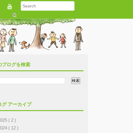
S
u
b
m
it
のブログを検索
ログ アーカイブ
2025
( 2 )
2024
( 12 )