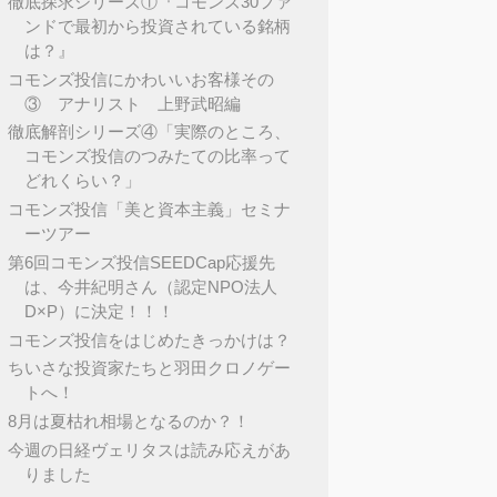
徹底探求シリーズ①『コモンズ30ファ
ンドで最初から投資されている銘柄
は？』
コモンズ投信にかわいいお客様その
③ アナリスト 上野武昭編
徹底解剖シリーズ④「実際のところ、
コモンズ投信のつみたての比率って
どれくらい？」
コモンズ投信「美と資本主義」セミナ
ーツアー
第6回コモンズ投信SEEDCap応援先
は、今井紀明さん（認定NPO法人
D×P）に決定！！！
コモンズ投信をはじめたきっかけは？
ちいさな投資家たちと羽田クロノゲー
トへ！
8月は夏枯れ相場となるのか？！
今週の日経ヴェリタスは読み応えがあ
りました