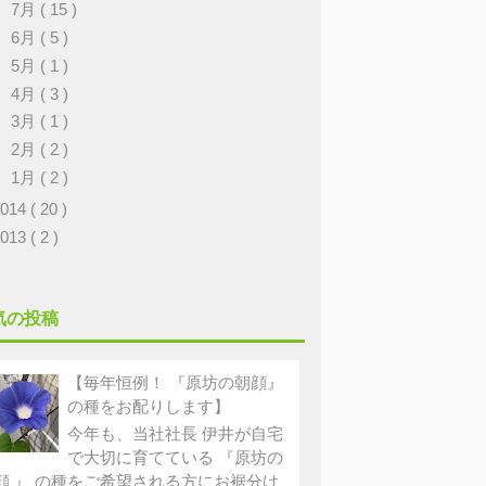
►
7月
( 15 )
►
6月
( 5 )
►
5月
( 1 )
►
4月
( 3 )
►
3月
( 1 )
►
2月
( 2 )
►
1月
( 2 )
2014
( 20 )
2013
( 2 )
気の投稿
【毎年恒例！ 『原坊の朝顔』
の種をお配りします】
今年も、当社社長 伊井が自宅
で大切に育てている 『原坊の
顔 』 の種をご希望される方にお裾分け