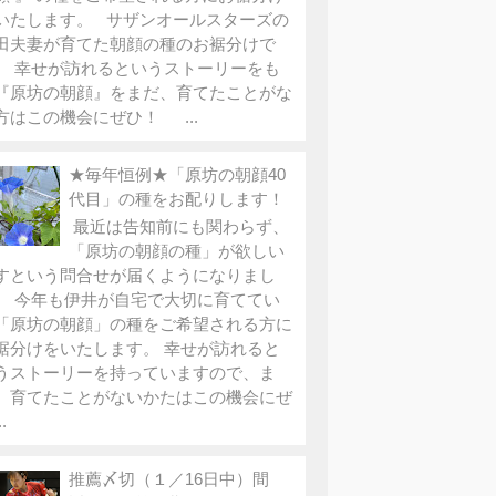
いたします。 サザンオールスターズの
田夫妻が育てた朝顔の種のお裾分けで
。 幸せが訪れるというストーリーをも
『原坊の朝顔』をまだ、育てたことがな
方はこの機会にぜひ！ ...
★毎年恒例★「原坊の朝顔40
代目」の種をお配りします！
最近は告知前にも関わらず、
「原坊の朝顔の種」が欲しい
すという問合せが届くようになりまし
。 今年も伊井が自宅で大切に育ててい
「原坊の朝顔」の種をご希望される方に
裾分けをいたします。 幸せが訪れると
うストーリーを持っていますので、ま
、育てたことがないかたはこの機会にぜ
.
推薦〆切（１／16日中）間