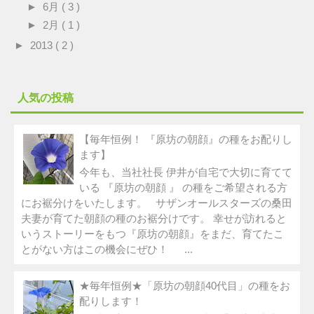
►
6月
( 3 )
►
2月
( 1 )
►
2013
( 2 )
人気の投稿
【毎年恒例！ 『原坊の朝顔』の種をお配りし
ます】
今年も、当社社長 伊井が自宅で大切に育てて
いる 『原坊の朝顔 』 の種をご希望される方
にお裾分けをいたします。 サザンオールスターズの桑田
夫妻が育てた朝顔の種のお裾分けです。 幸せが訪れると
いうストーリーをもつ『原坊の朝顔』をまだ、育てたこ
とがない方はこの機会にぜひ！ ...
★毎年恒例★「原坊の朝顔40代目」の種をお
配りします！