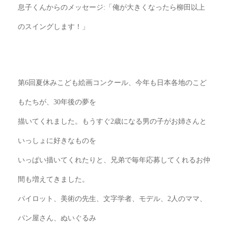
息子くんからのメッセージ
:
「俺が大きくなったら柳田以上
のスイングします！」
第
6
回夏休みこども絵画コンクール、今年も日本各地のこど
もたちが、
30
年後の夢を
描い
てくれました。もうすぐ
2
歳になる男の子がお姉さんと
いっしょに好きなものを
いっぱい
描いてくれたりと、兄弟で毎年応募してくれるお仲
間も増えてきました。
パイロット、美
術の先生、文字学者、モデル、
2
人のママ、
パン屋さん、ぬいぐるみ