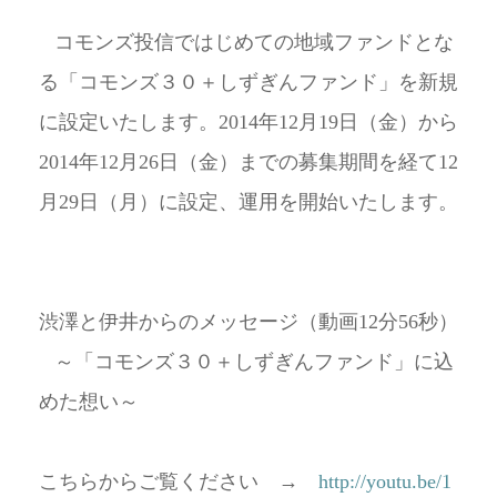
コモンズ投信ではじめての地域ファンドとな
る「コモンズ３０＋しずぎんファンド」を新規
に設定いたします。
2014
年
12
月
19
日（金）から
2014
年
12
月
26
日（金）までの募集期間を経て
12
月
29
日（月）に設定、運用を開始いたします。
渋澤と伊井からのメッセージ
（動画12分56秒）
～
「コモンズ３０＋
しずぎんファンド」に込
めた想い～
こちらからご覧ください
→
http://youtu.be/1