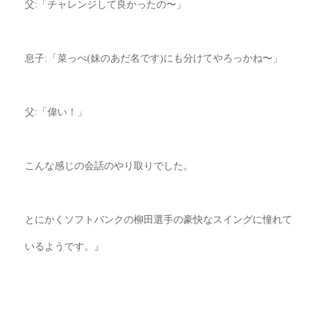
父
:
「チャレンジして良かったの〜」
息子
:
「菜っぺ
(
妹のあだ名です
)
にも分けてやろっかね〜」
父
:
「偉い！」
こんな感じの会話のやり取りでした。
とにかくソフトバンクの柳田選手の豪快なスイングに憧れて
いるようです。』