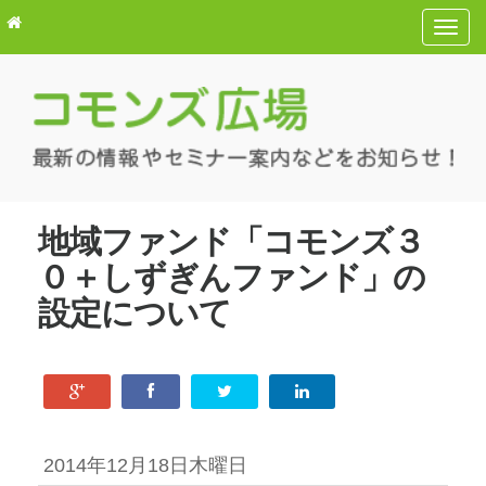
T
o
g
g
l
e
n
a
地域ファンド「コモンズ３
v
０＋しずぎんファンド」の
i
g
設定について
a
t
i
o
n
2014年12月18日木曜日