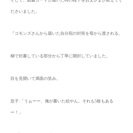
そして、図書カードが届いた時の様子をお父さまが教えてく
ださいました。
『コモンズさんから届いた自分宛の封筒を母から渡される。
糊で封書している部分から丁寧に開封していました。
目を見開いて満面の笑み。
息子
:
「うぉーー、俺が書いた絵やん。それも
5
枚もある
ー！」