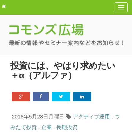
T
o
g
g
l
e
n
a
投資には、やはり求めたい
v
＋α（アルファ）
i
g
a
t
i
o
2018年5月28日月曜日
アクティブ運用
,
つ
n
みたて投資
,
企業
,
長期投資