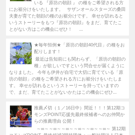
いる 『原坊の朝顔 』 の種をご希望される方
にお裾分けをいたします。 サザンオールスターズの桑田
夫妻が育てた朝顔の種のお裾分けです。 幸せが訪れると
いうストーリーをもつ『原坊の朝顔』をまだ、育てたこ
とがない方はこの機会にぜひ！ ...
★毎年恒例★「原坊の朝顔40代目」の種をお
配りします！
最近は告知前にも関わらず、「原坊の朝顔の
種」が欲しいですという問合せが届くように
なりました。 今年も伊井が自宅で大切に育てている「原
坊の朝顔」の種をご希望される方にお裾分けをいたしま
す。 幸せが訪れるというストーリーを持っていますの
で、まだ、育てたことがないかたはこの機会にぜひ...
推薦〆切（１／16日中）間近！！！第12期コ
モンズPOINT応援先最終候補者へのお仲間か
らの推薦理由 公開！
～∞～～∞～～∞～～∞～～∞～～∞～ 第12期