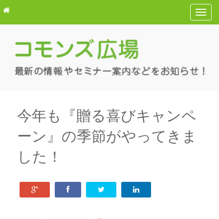
T
o
g
g
l
e
n
a
v
今年も『贈る喜びキャンペ
i
ーン』の季節がやってきま
g
a
した！
t
i
o
n