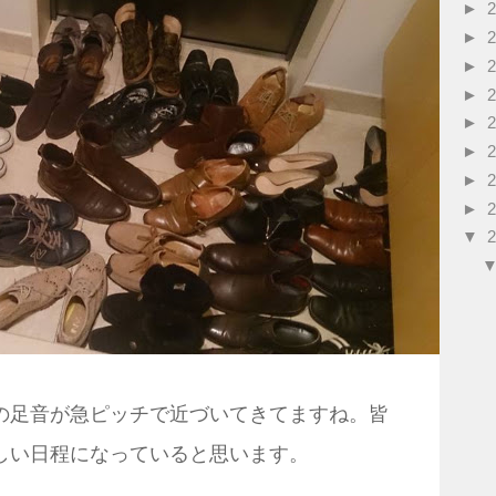
►
►
►
►
►
►
►
►
▼
の足音が急ピッチで近づいてきてますね。皆
しい日程になっていると思います。