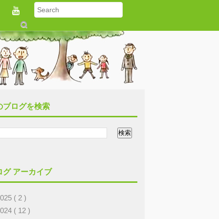
S
u
b
m
it
のブログを検索
ログ アーカイブ
2025
( 2 )
2024
( 12 )