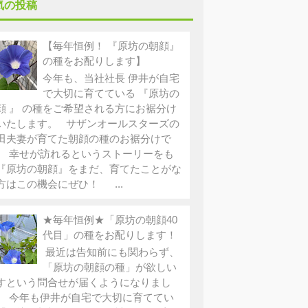
気の投稿
【毎年恒例！ 『原坊の朝顔』
の種をお配りします】
今年も、当社社長 伊井が自宅
で大切に育てている 『原坊の
顔 』 の種をご希望される方にお裾分け
いたします。 サザンオールスターズの
田夫妻が育てた朝顔の種のお裾分けで
。 幸せが訪れるというストーリーをも
『原坊の朝顔』をまだ、育てたことがな
方はこの機会にぜひ！ ...
★毎年恒例★「原坊の朝顔40
代目」の種をお配りします！
最近は告知前にも関わらず、
「原坊の朝顔の種」が欲しい
すという問合せが届くようになりまし
。 今年も伊井が自宅で大切に育ててい