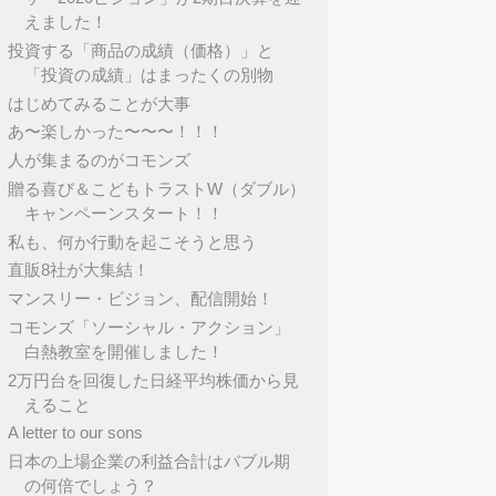
えました！
投資する「商品の成績（価格）」と
「投資の成績」はまったくの別物
はじめてみることが大事
あ〜楽しかった〜〜〜！！！
人が集まるのがコモンズ
贈る喜び＆こどもトラストW（ダブル）
キャンペーンスタート！！
私も、何か行動を起こそうと思う
直販8社が大集結！
マンスリー・ビジョン、配信開始！
コモンズ「ソーシャル・アクション」
白熱教室を開催しました！
2万円台を回復した日経平均株価から見
えること
A letter to our sons
日本の上場企業の利益合計はバブル期
の何倍でしょう？