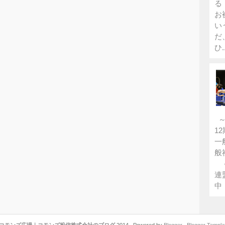
る
お
い
だ
ひ..
～
1
一
般
●
連
中 
コモンズ広場｜コモンズ投信株式会社のブログ
2014 . Powered by
Blogger
.
Blogger Templa