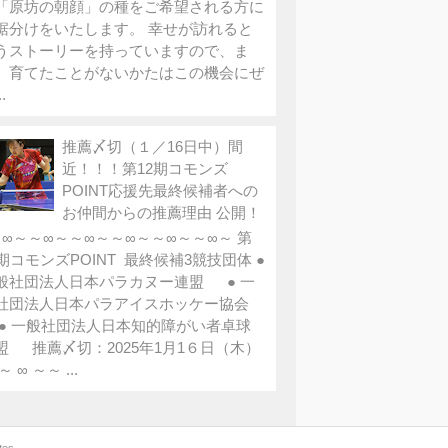
「原坊の朝顔」の種をご希望される方に
裾分けをいたします。 幸せが訪れると
うストーリーを持っていますので、ま
、育てたことがないかたはこの機会にぜ
.
推薦〆切（１／16日中）間
近！！！第12期コモンズ
POINT応援先最終候補者への
お仲間からの推薦理由 公開！
∞～～∞～～∞～～∞～～∞～～∞～ 第
2期コモンズPOINT 最終候補3競技団体 ●
般社団法人日本パラカヌー連盟 ● 一
社団法人日本パラアイスホッケー協会
 一般社団法人日本知的障がい者卓球
盟 推薦〆切：2025年1月1６日（木）
～ ∞ ～～ ...
tes