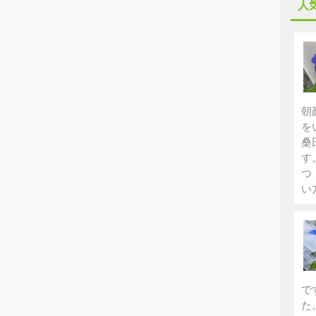
人
朝
を
桑
す
つ
い
で
た