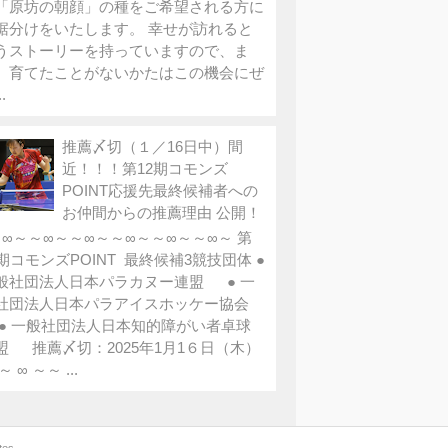
「原坊の朝顔」の種をご希望される方に
裾分けをいたします。 幸せが訪れると
うストーリーを持っていますので、ま
、育てたことがないかたはこの機会にぜ
.
推薦〆切（１／16日中）間
近！！！第12期コモンズ
POINT応援先最終候補者への
お仲間からの推薦理由 公開！
∞～～∞～～∞～～∞～～∞～～∞～ 第
2期コモンズPOINT 最終候補3競技団体 ●
般社団法人日本パラカヌー連盟 ● 一
社団法人日本パラアイスホッケー協会
 一般社団法人日本知的障がい者卓球
盟 推薦〆切：2025年1月1６日（木）
～ ∞ ～～ ...
tes