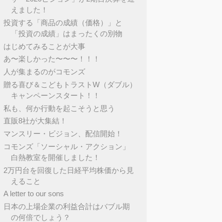
えました！
投資する「商品の成績（価格）」と
「投資の成績」はまったくの別物
はじめてみることが大事
あ〜楽しかった〜〜〜！！！
人が集まるのがコモンズ
贈る喜び＆こどもトラストW（ダブル）
キャンペーンスタート！！
私も、何か行動を起こそうと思う
直販8社が大集結！
マンスリー・ビジョン、配信開始！
コモンズ「ソーシャル・アクション」
白熱教室を開催しました！
2万円台を回復した日経平均株価から見
えること
A letter to our sons
日本の上場企業の利益合計はバブル期
の何倍でしょう？