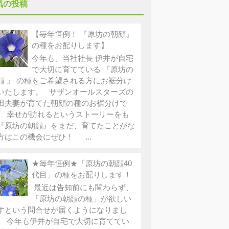
気の投稿
【毎年恒例！ 『原坊の朝顔』
の種をお配りします】
今年も、当社社長 伊井が自宅
で大切に育てている 『原坊の
顔 』 の種をご希望される方にお裾分け
いたします。 サザンオールスターズの
田夫妻が育てた朝顔の種のお裾分けで
。 幸せが訪れるというストーリーをも
『原坊の朝顔』をまだ、育てたことがな
方はこの機会にぜひ！ ...
★毎年恒例★「原坊の朝顔40
代目」の種をお配りします！
最近は告知前にも関わらず、
「原坊の朝顔の種」が欲しい
すという問合せが届くようになりまし
。 今年も伊井が自宅で大切に育ててい