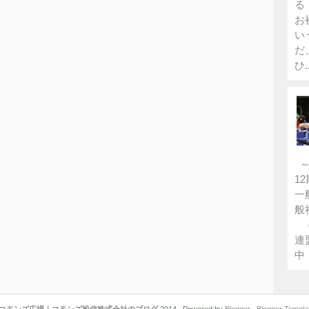
る
お
い
だ
ひ..
～
1
一
般
●
連
中 
コモンズ広場｜コモンズ投信株式会社のブログ
2014 . Powered by
Blogger
.
Blogger Templa