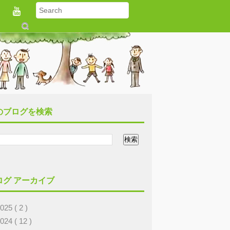
S
u
b
m
it
のブログを検索
ログ アーカイブ
2025
( 2 )
2024
( 12 )