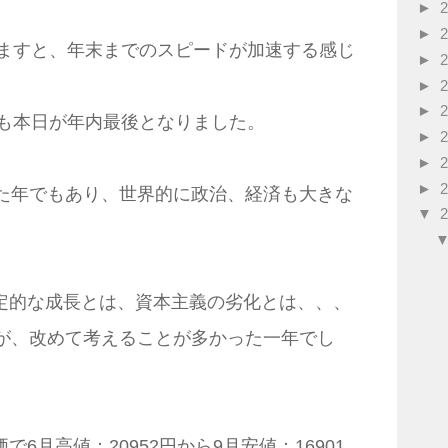
►
►
りますと、年末までのスピードが加速する感じ
►
►
►
ンも本日が年内最後となりました。
►
►
►
えた年でもあり、世界的に政治、経済も大きな
▼
定的な成長とは、資本主義の劣化とは、、、
たが、改めて考えることが多かった一年でし
6月高値：20952円から9月安値：16901