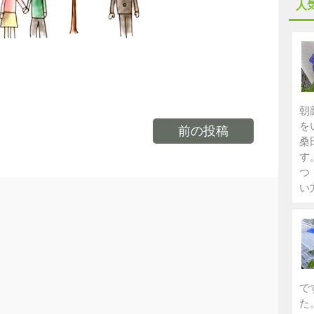
人
朝
を
前の投稿
桑
す
つ
い
で
た