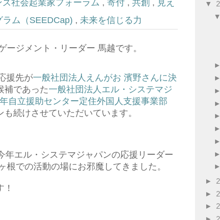
ンズ社会起業家フォーラム
,
寄付
,
共創
,
見え
▼
ム（SEEDCap)
,
未来を信じる力
ゲージメント・リーダー 馬越です。
p応援先が
一般社団法人えんがお 濱野さんに決
候補であった
一般社団法人
エル・システマ
ジ
年自立援助センター定住外国人支援事業部
ンも続けさせていただいています。
今年
エル・システマ
ジャパンの応援リーダー
駒ヶ根での活動の場に
お邪魔してきました。
►
す！
►
►
►