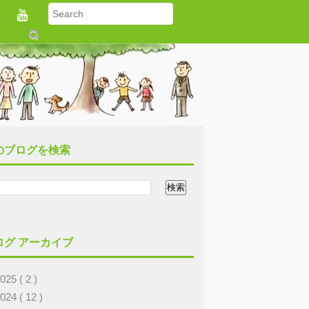
S
u
b
m
it
のブログを検索
ログ アーカイブ
2025
( 2 )
2024
( 12 )