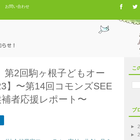
お問い合わせ
こ
 第2回駒ヶ根子どもオー
3】〜第14回コモンズSEE
終候補者応援レポート〜
ブ
►
►