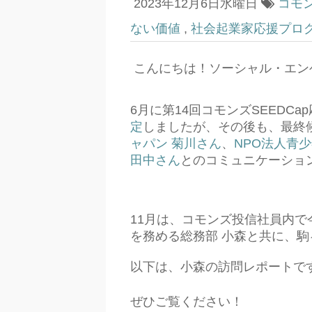
2023年12月6日水曜日
コモ
ない価値
,
社会起業家応援プログラ
こんにちは！ソーシャル・エン
6月に第14回コモンズSEEDCa
定
しましたが、その後も、最終
ャパン 菊川さん
、
NPO
法人青少
田中さん
とのコミュニケーショ
11月は、コモンズ投信社員内で
を務める総務部 小森と共に、
以下は、小森の訪問レポートで
ぜひご覧ください！