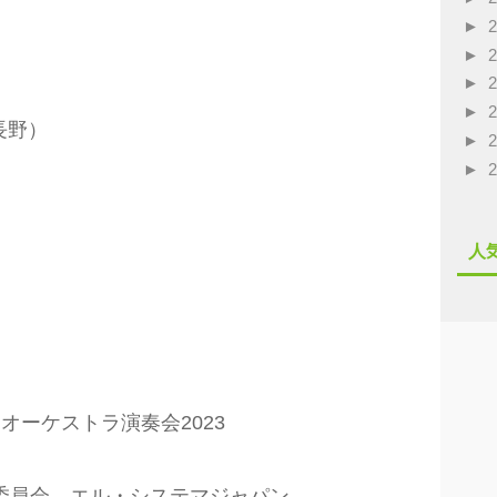
►
►
►
►
長野）
►
►
人
オーケストラ演奏会2023
委員会、エル・システマジャパン