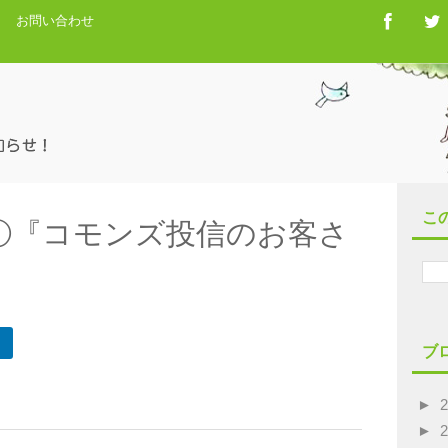
お問い合わせ
こ
①『コモンズ投信のお客さ
ブ
►
►