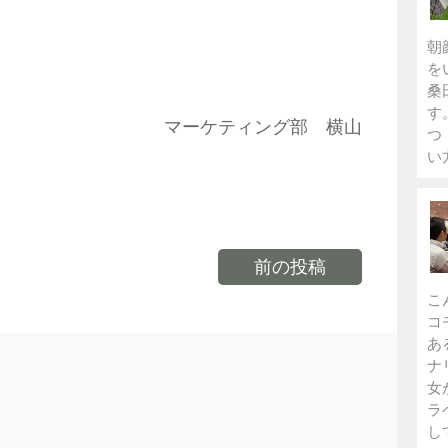
朝
を
桑
す
マーケティング部 横山
つ
い
前の投稿
こ
コ
あ
ナ
女
ラ
し