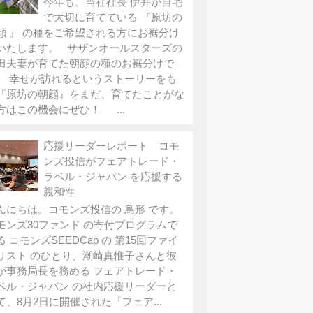
今年も、当社社長 伊井が自宅
で大切に育てている 『原坊の
顔 』 の種をご希望される方にお裾分け
いたします。 サザンオールスターズの
田夫妻が育てた朝顔の種のお裾分けで
。 幸せが訪れるというストーリーをも
『原坊の朝顔』をまだ、育てたことがな
方はこの機会にぜひ！ ...
応援リーダーレポート コモ
ンズ投信がフェアトレード・
ラベル・ジャパン を応援する
親和性
んにちは。コモンズ投信の 鳥形 です。
モンズ30ファンド の寄付プログラムで
る コモンズSEEDCap の 第15回ファイ
リスト のひとり、潮崎真惟子さんと彼
が事務局長を務める フェアトレード・
ベル・ジャパン の社内応援リーダーと
て、8月2日に開催された「フェア...