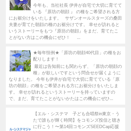
今年も、当社社長 伊井が自宅で大切に育てて
いる 『原坊の朝顔 』 の種をご希望される方
にお裾分けをいたします。 サザンオールスターズの桑田
夫妻が育てた朝顔の種のお裾分けです。 幸せが訪れると
いうストーリーをもつ『原坊の朝顔』をまだ、育てたこ
とがない方はこの機会にぜひ！ ...
★毎年恒例★「原坊の朝顔40代目」の種をお
配りします！
最近は告知前にも関わらず、「原坊の朝顔の
種」が欲しいですという問合せが届くように
なりました。 今年も伊井が自宅で大切に育てている「原
坊の朝顔」の種をご希望される方にお裾分けをいたしま
す。 幸せが訪れるというストーリーを持っていますの
で、まだ、育てたことがないかたはこの機会にぜひ...
【エル・システマ 子ども合唱祭in東京・う
たで誰もが輝く時間】をコモンズ投信と聴き
に行こう！〜第14回コモンズSEEDCap応援