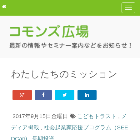
T
o
g
g
l
e
n
a
v
わたしたちのミッション
i
g
a
t
i
2017年9月15日金曜日
こどもトラスト
,
メ
o
n
ディア掲載
,
社会起業家応援プログラム（SEE
DCap)
,
長期投資