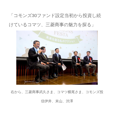
「コモンズ30ファンド設定当初から投資し続
けているコマツ、三菱商事の魅力を探る」
右から、三菱商事武久さま、コマツ横尾さま、コモンズ投
信伊井、末山、渋澤