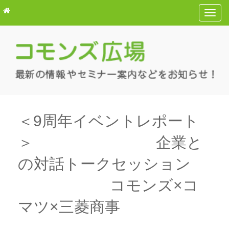
T
o
g
g
l
e
n
a
v
＜9周年イベントレポート
i
＞ 企業と
g
a
の対話トークセッション
t
i
コモンズ×コ
o
マツ×三菱商事
n