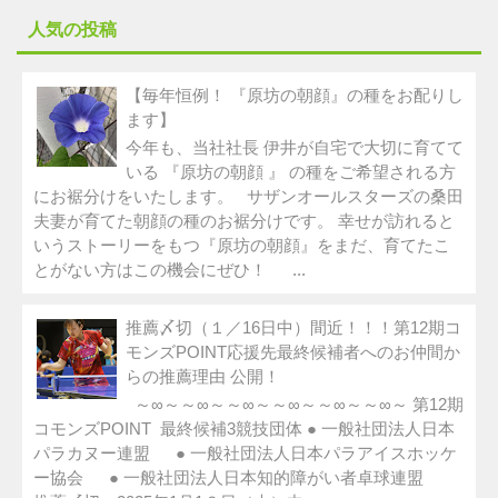
人気の投稿
【毎年恒例！ 『原坊の朝顔』の種をお配りし
ます】
今年も、当社社長 伊井が自宅で大切に育てて
いる 『原坊の朝顔 』 の種をご希望される方
にお裾分けをいたします。 サザンオールスターズの桑田
夫妻が育てた朝顔の種のお裾分けです。 幸せが訪れると
いうストーリーをもつ『原坊の朝顔』をまだ、育てたこ
とがない方はこの機会にぜひ！ ...
推薦〆切（１／16日中）間近！！！第12期コ
モンズPOINT応援先最終候補者へのお仲間か
らの推薦理由 公開！
～∞～～∞～～∞～～∞～～∞～～∞～ 第12期
コモンズPOINT 最終候補3競技団体 ● 一般社団法人日本
パラカヌー連盟 ● 一般社団法人日本パラアイスホッケ
ー協会 ● 一般社団法人日本知的障がい者卓球連盟