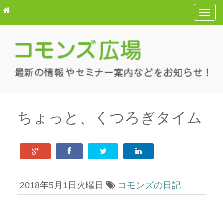
T
o
g
g
l
e
n
a
v
ちょっと、くつろぎタイム
i
g
a
t
i
2018年5月1日火曜日
コモンズの日記
o
n