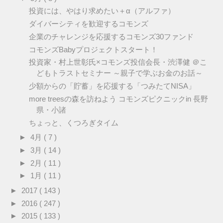
投資には、やはり求めたい＋α（アルファ）
ダイバーシティを歓迎するコモンズ
企業のチャレンジを応援するコモンズ30ファンド
コモンズBabyプロジェクトスタート！
投資家・村上世彰氏×コモンズ投信会長・渋澤健 ＠こ
どもトラストセミナー ～親子で学ぶお金のお話～
少額からの「貯蓄」を応援する「つみたてNISA」
more treesの森を訪ねよう コモンズピクニックin 長野
県・小諸
ちょっと、くつろぎタイム
►
4月
( 7 )
►
3月
( 14 )
►
2月
( 11 )
►
1月
( 11 )
►
2017
( 143 )
►
2016
( 247 )
►
2015
( 133 )