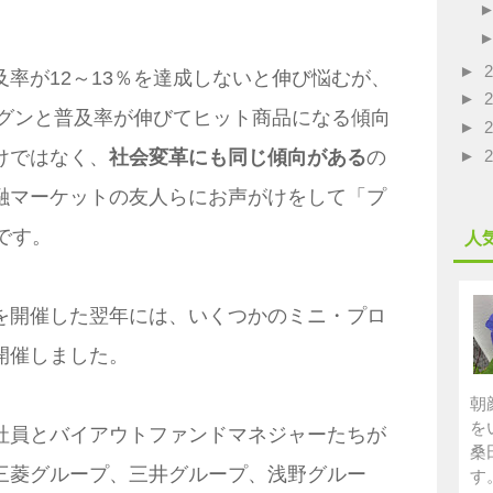
►
率が12～13％を達成しないと伸び悩むが、
►
、グンと普及率が伸びてヒット商品になる傾向
►
►
けではなく、
社会変革にも同じ傾向がある
の
融マーケットの友人らにお声がけをして「プ
です。
人
を開催した翌年には、いくつかのミニ・プロ
開催しました。
朝
を
社員とバイアウトファンドマネジャーたちが
桑
三菱グループ、三井グループ、浅野グルー
す