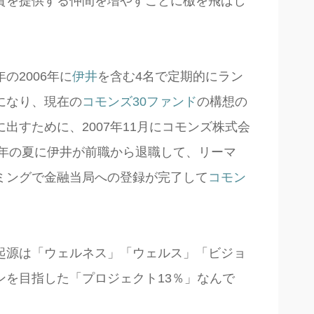
資を提供する仲間を増やすことに檄を飛ばし
の2006年に
伊井
を含む4名で定期的にラン
になり、現在の
コモンズ30ファンド
の構想の
出すために、2007年11月にコモンズ株式会
8年の夏に伊井が前職から退職して、リーマ
ミングで金融当局への登録が完了して
コモン
。
起源は「ウェルネス」「ウェルス」「ビジョ
ンを目指した「プロジェクト13％」なんで