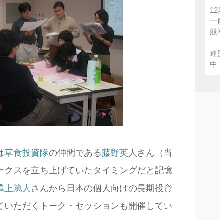
1
一
般
●
連
中 
は
草食投資隊
の仲間である
藤野英
人さん（当
ークスを立ち上げていたタイミングだと記憶
澤上篤人
さんから日本の個人向けの長期投資
ていただくトーク・セッションも開催してい