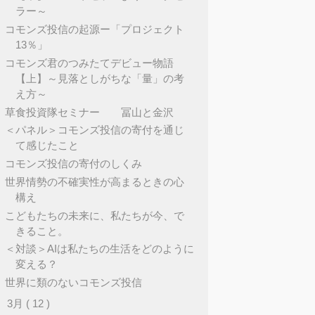
ラー～
コモンズ投信の起源ー「プロジェクト
13％」
コモンズ君のつみたてデビュー物語
【上】～見落としがちな「量」の考
え方～
草食投資隊セミナー 冨山と金沢
＜パネル＞コモンズ投信の寄付を通じ
て感じたこと
コモンズ投信の寄付のしくみ
世界情勢の不確実性が高まるときの心
構え
こどもたちの未来に、私たちが今、で
きること。
＜対談＞AIは私たちの生活をどのように
変える？
世界に類のないコモンズ投信
►
3月
( 12 )