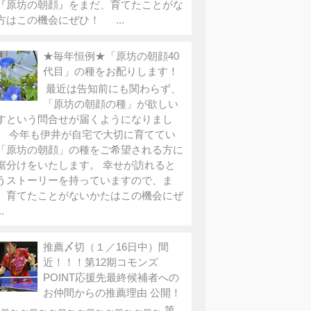
『原坊の朝顔』をまだ、育てたことがな
方はこの機会にぜひ！ ...
★毎年恒例★「原坊の朝顔40
代目」の種をお配りします！
最近は告知前にも関わらず、
「原坊の朝顔の種」が欲しい
すという問合せが届くようになりまし
。 今年も伊井が自宅で大切に育ててい
「原坊の朝顔」の種をご希望される方に
裾分けをいたします。 幸せが訪れると
うストーリーを持っていますので、ま
、育てたことがないかたはこの機会にぜ
.
推薦〆切（１／16日中）間
近！！！第12期コモンズ
POINT応援先最終候補者への
お仲間からの推薦理由 公開！
∞～～∞～～∞～～∞～～∞～～∞～ 第