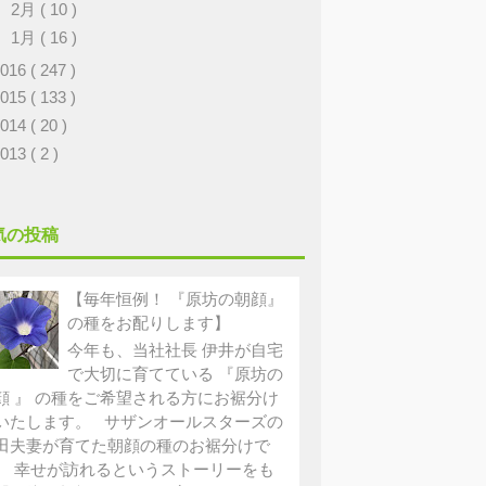
►
2月
( 10 )
►
1月
( 16 )
2016
( 247 )
2015
( 133 )
2014
( 20 )
2013
( 2 )
気の投稿
【毎年恒例！ 『原坊の朝顔』
の種をお配りします】
今年も、当社社長 伊井が自宅
で大切に育てている 『原坊の
顔 』 の種をご希望される方にお裾分け
いたします。 サザンオールスターズの
田夫妻が育てた朝顔の種のお裾分けで
。 幸せが訪れるというストーリーをも