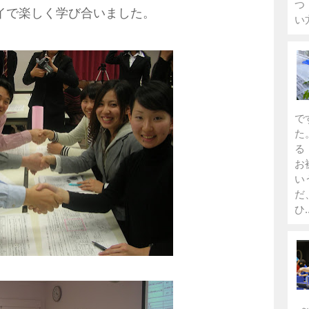
つ
イで楽しく学び合いました。
い
で
た
る
お
い
だ
ひ..
～