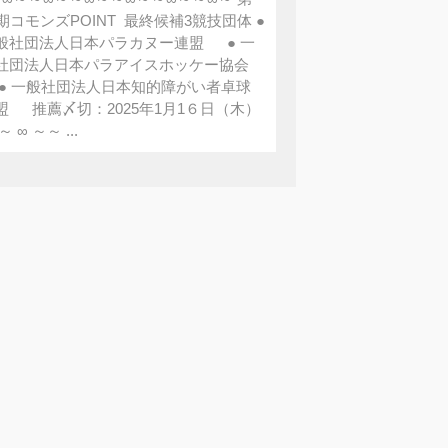
2期コモンズPOINT 最終候補3競技団体 ●
般社団法人日本パラカヌー連盟 ● 一
社団法人日本パラアイスホッケー協会
 一般社団法人日本知的障がい者卓球
盟 推薦〆切：2025年1月1６日（木）
～ ∞ ～～ ...