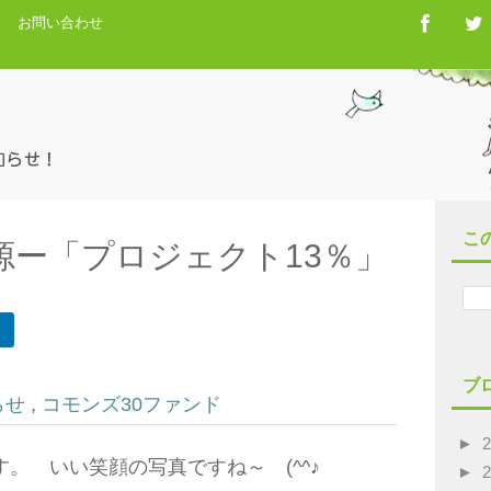
お問い合わせ
こ
源ー「プロジェクト13％」
ブ
らせ
,
コモンズ30ファンド
►
。 いい笑顔の写真ですね～ (^^♪
►