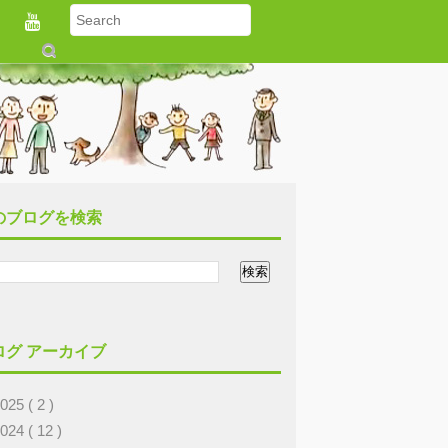
S
u
b
m
it
のブログを検索
ログ アーカイブ
2025
( 2 )
2024
( 12 )