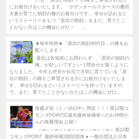
にお裾分けをいたします。 サザンオールスターズの桑田
夫妻が育てた朝顔の種のお裾分けです。 幸せが訪れると
いうストーリーをもつ『原坊の朝顔』をまだ、育てたこ
とがない方はこの機会にぜひ！ ...
★毎年恒例★「原坊の朝顔40代目」の種をお
配りします！
最近は告知前にも関わらず、「原坊の朝顔の
種」が欲しいですという問合せが届くように
なりました。 今年も伊井が自宅で大切に育てている「原
坊の朝顔」の種をご希望される方にお裾分けをいたしま
す。 幸せが訪れるというストーリーを持っていますの
で、まだ、育てたことがないかたはこの機会にぜひ...
推薦〆切（１／16日中）間近！！！第12期コ
モンズPOINT応援先最終候補者へのお仲間か
らの推薦理由 公開！
～∞～～∞～～∞～～∞～～∞～～∞～ 第12期
コモンズPOINT 最終候補3競技団体 ● 一般社団法人日本