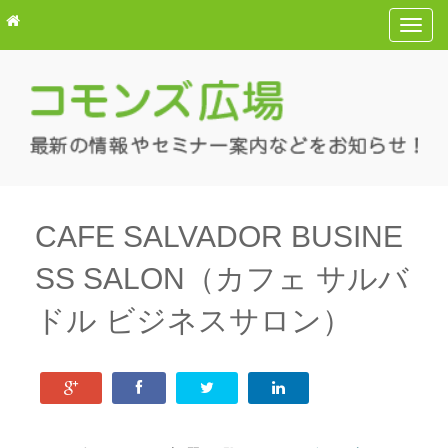
T
o
g
g
l
e
n
a
v
CAFE SALVADOR BUSINE
i
SS SALON（カフェ サルバ
g
a
ドル ビジネスサロン）
t
i
o
n