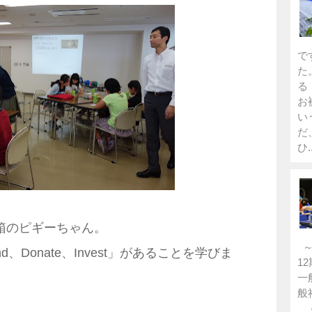
で
た
る
お
い
だ
ひ..
箱のピギーちゃん。
～
d、Donate、Invest」があることを学びま
1
一
般
●