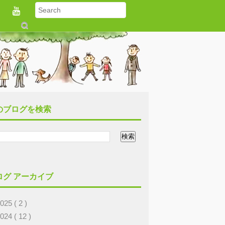
S
u
b
m
it
のブログを検索
ログ アーカイブ
2025
( 2 )
2024
( 12 )