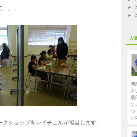
►
て、、、
►
人
朝
を
桑
す
つ
い
ークショップをレイチェルが担当します。