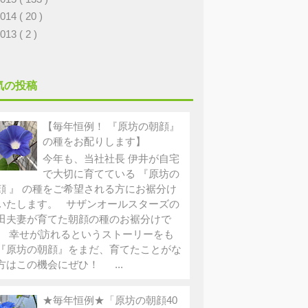
2014
( 20 )
2013
( 2 )
気の投稿
【毎年恒例！ 『原坊の朝顔』
の種をお配りします】
今年も、当社社長 伊井が自宅
で大切に育てている 『原坊の
顔 』 の種をご希望される方にお裾分け
いたします。 サザンオールスターズの
田夫妻が育てた朝顔の種のお裾分けで
。 幸せが訪れるというストーリーをも
『原坊の朝顔』をまだ、育てたことがな
方はこの機会にぜひ！ ...
★毎年恒例★「原坊の朝顔40