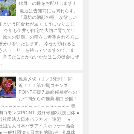
代目」の種をお配りします！
最近は告知前にも関わらず、
「原坊の朝顔の種」が欲しい
すという問合せが届くようになりまし
。 今年も伊井が自宅で大切に育ててい
「原坊の朝顔」の種をご希望される方に
裾分けをいたします。 幸せが訪れると
うストーリーを持っていますので、ま
、育てたことがないかたはこの機会にぜ
.
推薦〆切（１／16日中）間
近！！！第12期コモンズ
POINT応援先最終候補者への
お仲間からの推薦理由 公開！
∞～～∞～～∞～～∞～～∞～～∞～ 第
2期コモンズPOINT 最終候補3競技団体 ●
般社団法人日本パラカヌー連盟 ● 一
社団法人日本パラアイスホッケー協会
 一般社団法人日本知的障がい者卓球