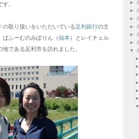
►
です。
►
►
ド
の取り扱いをいただいている
足利銀行
の主
►
►
、ぱふーむのみぽりん（
福本
）とレイチェル
►
の地である足利市を訪れました。
▼