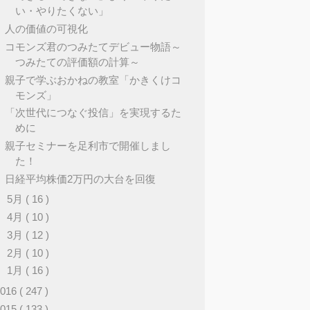
い・やりたくない」
人の価値の可視化
コモンズ君のつみたてデビュー物語～
つみたての評価額の計算～
親子で学ぶおかねの教室「かきくけコ
モンズ」
「次世代につなぐ投信」を実現するた
めに
親子セミナーを足利市で開催しまし
た！
日経平均株価2万円の大台を回復
►
5月
( 16 )
►
4月
( 10 )
►
3月
( 12 )
►
2月
( 10 )
►
1月
( 16 )
2016
( 247 )
2015
( 133 )