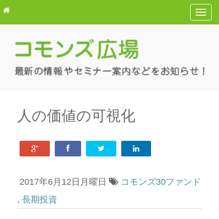
T
o
g
g
l
e
n
a
v
人の価値の可視化
i
g
a
t
i
2017年6月12日月曜日
コモンズ30ファンド
o
n
,
長期投資