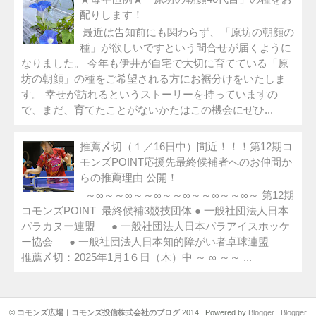
配りします！
最近は告知前にも関わらず、「原坊の朝顔の
種」が欲しいですという問合せが届くように
なりました。 今年も伊井が自宅で大切に育てている「原
坊の朝顔」の種をご希望される方にお裾分けをいたしま
す。 幸せが訪れるというストーリーを持っていますの
で、まだ、育てたことがないかたはこの機会にぜひ...
推薦〆切（１／16日中）間近！！！第12期コ
モンズPOINT応援先最終候補者へのお仲間か
らの推薦理由 公開！
～∞～～∞～～∞～～∞～～∞～～∞～ 第12期
コモンズPOINT 最終候補3競技団体 ● 一般社団法人日本
パラカヌー連盟 ● 一般社団法人日本パラアイスホッケ
ー協会 ● 一般社団法人日本知的障がい者卓球連盟
推薦〆切：2025年1月1６日（木）中 ～ ∞ ～～ ...
©
コモンズ広場｜コモンズ投信株式会社のブログ
2014 . Powered by
Blogger
.
Blogger