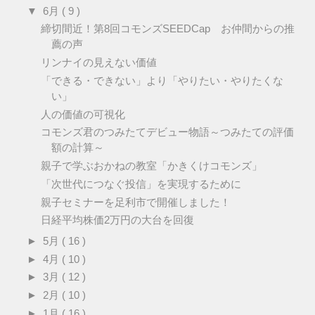
▼
6月
( 9 )
締切間近！第8回コモンズSEEDCap お仲間からの推
薦の声
リンナイの見えない価値
「できる・できない」より「やりたい・やりたくな
い」
人の価値の可視化
コモンズ君のつみたてデビュー物語～つみたての評価
額の計算～
親子で学ぶおかねの教室「かきくけコモンズ」
「次世代につなぐ投信」を実現するために
親子セミナーを足利市で開催しました！
日経平均株価2万円の大台を回復
►
5月
( 16 )
►
4月
( 10 )
►
3月
( 12 )
►
2月
( 10 )
►
1月
( 16 )