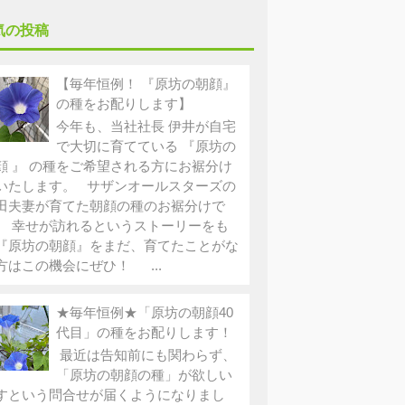
気の投稿
【毎年恒例！ 『原坊の朝顔』
の種をお配りします】
今年も、当社社長 伊井が自宅
で大切に育てている 『原坊の
顔 』 の種をご希望される方にお裾分け
いたします。 サザンオールスターズの
田夫妻が育てた朝顔の種のお裾分けで
。 幸せが訪れるというストーリーをも
『原坊の朝顔』をまだ、育てたことがな
方はこの機会にぜひ！ ...
★毎年恒例★「原坊の朝顔40
代目」の種をお配りします！
最近は告知前にも関わらず、
「原坊の朝顔の種」が欲しい
すという問合せが届くようになりまし