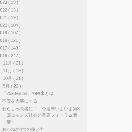
2023
( 19 )
2022
( 13 )
2021
( 19 )
2020
( 104 )
2019
( 107 )
2018
( 121 )
2017
( 143 )
2016
( 247 )
►
12月
( 21 )
►
11月
( 19 )
►
10月
( 21 )
▼
9月
( 22 )
「2020vision」の由来とは
不安を大事にする
わらしべ長者に！～今週末いよいよ第8
回コモンズ社会起業家フォーラム開
催～
おかねの4つの使い方