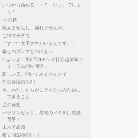
いつから始める・・？ いま、でしょ
う！
○○の秋
歌えませんし、踊れませんが。
ご縁で子育て
「すごい女子大生がいるんです。」
幸せのダルマとの出会い
いよいよ！第8回コモンズ社会起業家フ
ォーラム開催間近！
新しい扉、開いてみませんか？
作戦会議第3弾！
今、わたしたちがこどもたちのために
できること
逆の発想
パラリンピック、最初のメダルは廣瀬
選手！
未来予想図
積立NISA創設へ！