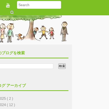
S
u
b
m
it
のブログを検索
ログ アーカイブ
2025
( 2 )
2024
( 12 )