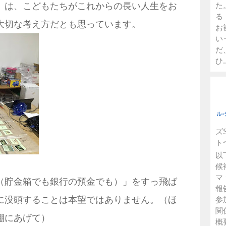
た
」は、こどもたちがこれからの長い人生をお
る
大切な考え方だとも思っています。
お
い
だ
ひ..
ズ
ト
以
候
マ
（貯金箱でも銀行の預金でも）」をすっ飛ば
報
に没頭することは本望ではありません。（ほ
参
関
棚にあげて）
概