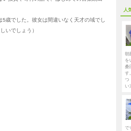
人
は5歳でした。彼女は間違いなく天才の域でし
難しいでしょう）
朝
を
桑
す
つ
い
で