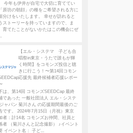
。 今年も伊井が自宅で大切に育ててい
「原坊の朝顔」の種をご希望される方に
裾分けをいたします。 幸せが訪れると
うストーリーを持っていますので、ま
、育てたことがないかたはこの機会にぜ
.
【エル・システマ 子ども合
唱祭in東京・うたで誰もが輝
く時間】をコモンズ投信と聴
きに行こう！〜第14回コモン
SEEDCap応援先 最終候補者応援レポー
〜
下は、第14回 コモンズSEEDCap 最終
補であった 一般社団法人 エル・システ
 ジャパン 菊川さん の応援期間最後のご
告です。 2024年7月15日（月祝）東京
加者：計14名 コモンズお仲間、社員と
係者 （菊川さんと記念撮影） ♪イベント
要 イベント名： 子ど...