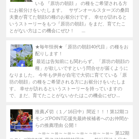
いる 『原坊の朝顔 』 の種をご希望される方
にお裾分けをいたします。 サザンオールスターズの桑田
夫妻が育てた朝顔の種のお裾分けです。 幸せが訪れると
いうストーリーをもつ『原坊の朝顔』をまだ、育てたこ
とがない方はこの機会にぜひ！ ...
★毎年恒例★「原坊の朝顔40代目」の種をお
配りします！
最近は告知前にも関わらず、「原坊の朝顔の
種」が欲しいですという問合せが届くように
なりました。 今年も伊井が自宅で大切に育てている「原
坊の朝顔」の種をご希望される方にお裾分けをいたしま
す。 幸せが訪れるというストーリーを持っていますの
で、まだ、育てたことがないかたはこの機会にぜひ...
推薦〆切（１／16日中）間近！！！第12期コ
モンズPOINT応援先最終候補者へのお仲間か
らの推薦理由 公開！
～∞～～∞～～∞～～∞～～∞～～∞～ 第12期