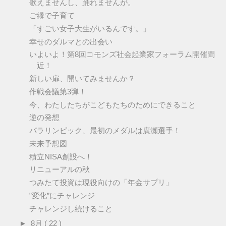
歌えませんし、踊れませんが。
ご縁で子育て
「すごい女子大生がいるんです。」
幸せのダルマとの出会い
いよいよ！第8回コモンズ社会起業家フォーラム開催間
近！
新しい扉、開いてみませんか？
作戦会議第3弾！
今、わたしたちがこどもたちのためにできること
逆の発想
パラリンピック、最初のメダルは廣瀬選手！
未来予想図
積立NISA創設へ！
リニューアルの秋
つみたて投資は現役向けの「年金サプリ」
”変化”にチャレンジ
チャレンジし続けること
►
8月
( 22 )