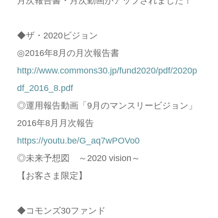
月次報告書・月次動画がアップされました！
◆ザ・
2020
ビジョン
◎
2016
年
8
月の月次報告書
http://www.commons30.jp/fund2020/pdf/2020p
df_2016_8.pdf
◎運用報告動画「
9
月のマンスリービジョン」
2016
年
8
月月次報告
https://youtu.be/G_aq7wPOVo0
◎未来予想図 ～
2020 vision
～
【お客さま限定】
◆コモンズ
30
ファンド