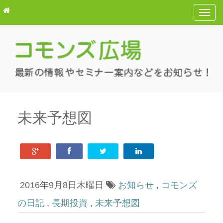
T
o
g
g
l
e
n
a
v
未来予想図
i
g
a
t
i
2016年9月8日木曜日
お知らせ
,
コモンズ
o
n
の日記
,
長期投資
,
未来予想図