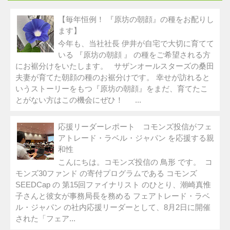
【毎年恒例！ 『原坊の朝顔』の種をお配りし
ます】
今年も、当社社長 伊井が自宅で大切に育てて
いる 『原坊の朝顔 』 の種をご希望される方
にお裾分けをいたします。 サザンオールスターズの桑田
夫妻が育てた朝顔の種のお裾分けです。 幸せが訪れると
いうストーリーをもつ『原坊の朝顔』をまだ、育てたこ
とがない方はこの機会にぜひ！ ...
応援リーダーレポート コモンズ投信がフェ
アトレード・ラベル・ジャパン を応援する親
和性
こんにちは。コモンズ投信の 鳥形 です。 コ
モンズ30ファンド の寄付プログラムである コモンズ
SEEDCap の 第15回ファイナリスト のひとり、潮崎真惟
子さんと彼女が事務局長を務める フェアトレード・ラベ
ル・ジャパン の社内応援リーダーとして、8月2日に開催
された「フェア...