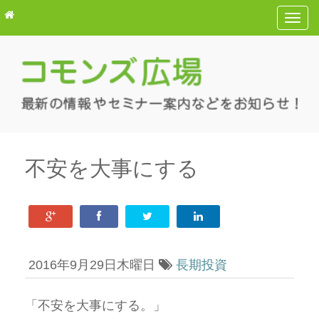
T
o
g
g
l
e
n
a
v
不安を大事にする
i
g
a
t
i
2016年9月29日木曜日
長期投資
o
n
「不安を大事にする。」