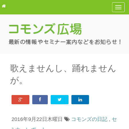
T
o
g
g
l
e
n
a
v
歌えませんし、踊れません
i
が。
g
a
t
i
o
n
2016年9月22日木曜日
コモンズの日記
,
セ