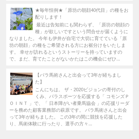
★毎年恒例★「原坊の朝顔40代目」の種をお
配りします！
最近は告知前にも関わらず、「原坊の朝顔の
種」が欲しいですという問合せが届くように
なりました。 今年も伊井が自宅で大切に育てている「原
坊の朝顔」の種をご希望される方にお裾分けをいたしま
す。 幸せが訪れるというストーリーを持っていますの
で、まだ、育てたことがないかたはこの機会にぜひ...
【パラ馬術さんと出会って3年が経ちまし
た】
こんにちは。 ザ・2020ビジョンの寄付のし
くみ、パラスポーツを応援する「 コモンズＰ
ＯＩＮＴ 」で、「 日本障がい者乗馬協会 」の応援リーダ
ーを務めた顧客業務部の萩原です。 パラ馬術さんと出会
って3年が経ちました。 この3年の間に競技を応援した
り、馬術体験に行ったり、選手の方々...