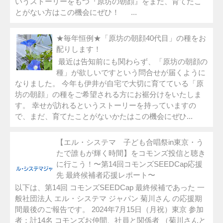
いうストーリーをもつ『原坊の朝顔』をまだ、育てたこ
とがない方はこの機会にぜひ！ ...
★毎年恒例★「原坊の朝顔40代目」の種をお
配りします！
最近は告知前にも関わらず、「原坊の朝顔の
種」が欲しいですという問合せが届くように
なりました。 今年も伊井が自宅で大切に育てている「原
坊の朝顔」の種をご希望される方にお裾分けをいたしま
す。 幸せが訪れるというストーリーを持っていますの
で、まだ、育てたことがないかたはこの機会にぜひ...
【エル・システマ 子ども合唱祭in東京・う
たで誰もが輝く時間】をコモンズ投信と聴き
に行こう！〜第14回コモンズSEEDCap応援
先 最終候補者応援レポート〜
以下は、第14回 コモンズSEEDCap 最終候補であった 一
般社団法人 エル・システマ ジャパン 菊川さん の応援期
間最後のご報告です。 2024年7月15日（月祝）東京 参加
者：計14名 コモンズお仲間、社員と関係者 （菊川さんと