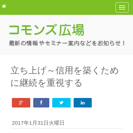
T
o
g
g
l
e
n
a
v
立ち上げ～信用を築くため
i
に継続を重視する
g
a
t
i
o
n
2017年1月31日火曜日