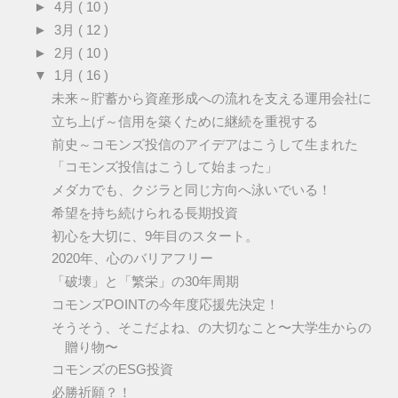
►
4月
( 10 )
►
3月
( 12 )
►
2月
( 10 )
▼
1月
( 16 )
未来～貯蓄から資産形成への流れを支える運用会社に
立ち上げ～信用を築くために継続を重視する
前史～コモンズ投信のアイデアはこうして生まれた
「コモンズ投信はこうして始まった」
メダカでも、クジラと同じ方向へ泳いでいる！
希望を持ち続けられる長期投資
初心を大切に、9年目のスタート。
2020年、心のバリアフリー
「破壊」と「繁栄」の30年周期
コモンズPOINTの今年度応援先決定！
そうそう、そこだよね、の大切なこと〜大学生からの
贈り物〜
コモンズのESG投資
必勝祈願？！