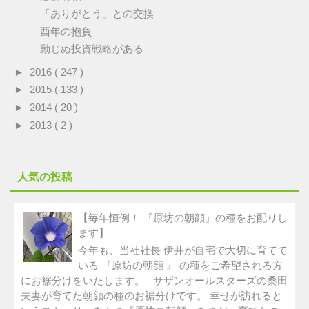
「ありがとう」との交換
酉年の抱負
動じぬ投資戦略がある
►
2016
( 247 )
►
2015
( 133 )
►
2014
( 20 )
►
2013
( 2 )
人気の投稿
【毎年恒例！ 『原坊の朝顔』の種をお配りし
ます】
今年も、当社社長 伊井が自宅で大切に育てて
いる 『原坊の朝顔 』 の種をご希望される方
にお裾分けをいたします。 サザンオールスターズの桑田
夫妻が育てた朝顔の種のお裾分けです。 幸せが訪れると