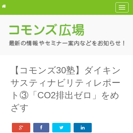
T
o
g
g
l
e
n
a
v
【コモンズ30塾】ダイキン
i
サスティナビリティレポー
g
a
ト③「CO2排出ゼロ」をめ
t
i
ざす
o
n