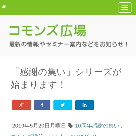
T
o
g
g
l
e
n
a
v
「感謝の集い」シリーズが
i
始まります！
g
a
t
i
o
n
2019年5月20日月曜日
10周年感謝の集い
,