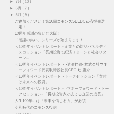
►
7月
( 10 )
►
6月
( 7 )
▼
5月
( 9 )
ご参加ください！第10回コモンズSEEDCap応援先選
定！
10周年感謝の集い@大阪！
「感謝の集い」シリーズが始まります！
＜10周年イベントレポート＞企業との対話パネルディ
スカッション「長期投資で経済リターンと社会リタ
ーン...
＜10周年イベントレポート＞ -講演抄録- 株式会社マネ
ーフォワード代表取締役社長CEO 辻 庸介 ...
＜10周年イベントレポート＞トークセッション「寄付
は未来への投資」
＜10周年イベントレポート＞ -マネーフォワード・トー
クセッション- 「長期投資家が支える企業の成長」
人生100年には「未来を信じる力」が必須
令和時代のコモンズ投信