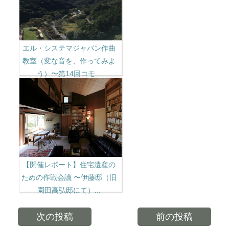
エル・システマジャパン作曲
教室（変な音を、作ってみよ
う）〜第14回コモ...
【開催レポート】住宅遺産の
ための作戦会議 〜伊藤邸（旧
園田高弘邸にて）...
次の投稿
前の投稿