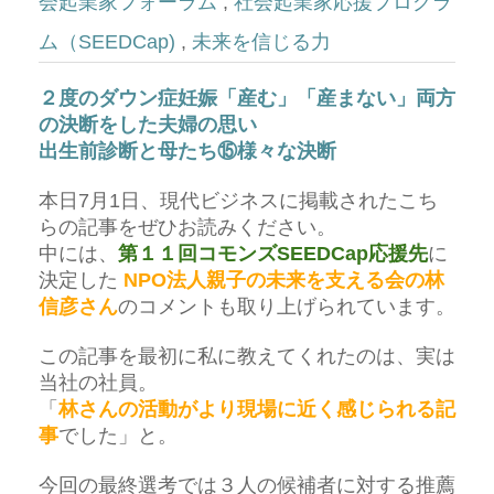
会起業家フォーラム
,
社会起業家応援プログラ
ム（SEEDCap)
,
未来を信じる力
２度のダウン症妊娠「産む」「産まない」両方
の決断をした夫婦の思い
出生前診断と母たち⑮様々な決断
本日7月1日、現代ビジネスに掲載されたこち
らの記事をぜひお読みください。
中には、
第１１回コモンズSEEDCap応援先
に
決定した
NPO法人親子の未来を支える会の林
信彦さん
のコメントも取り上げられています。
この記事を最初に私に教えてくれたのは、実は
当社の社員。
「
林さんの活動がより現場に近く感じられる記
事
でした」と。
今回の最終選考では３人の候補者に対する推薦