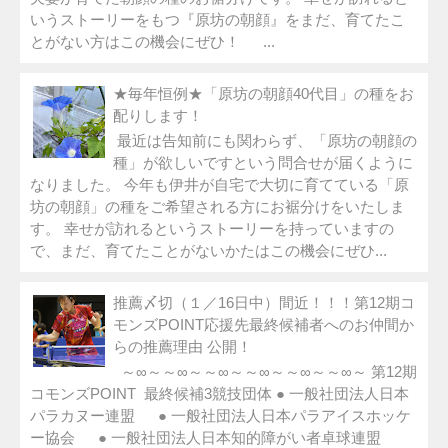
いうストーリーをもつ『原坊の朝顔』をまだ、育てたこ
とがない方はこの機会にぜひ！ ...
★毎年恒例★「原坊の朝顔40代目」の種をお
配りします！
最近は告知前にも関わらず、「原坊の朝顔の
種」が欲しいですという問合せが届くように
なりました。 今年も伊井が自宅で大切に育てている「原
坊の朝顔」の種をご希望される方にお裾分けをいたしま
す。 幸せが訪れるというストーリーを持っていますの
で、まだ、育てたことがないかたはこの機会にぜひ...
推薦〆切（１／16日中）間近！！！第12期コ
モンズPOINT応援先最終候補者へのお仲間か
らの推薦理由 公開！
～∞～～∞～～∞～～∞～～∞～～∞～ 第12期
コモンズPOINT 最終候補3競技団体 ● 一般社団法人日本
パラカヌー連盟 ● 一般社団法人日本パラアイスホッケ
ー協会 ● 一般社団法人日本知的障がい者卓球連盟