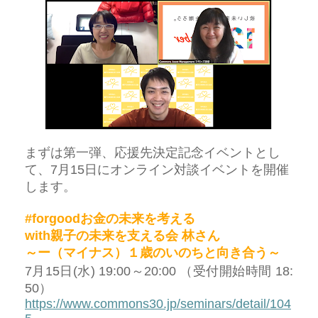
まずは第一弾、応援先決定記念イベントとし
て、7月15日にオンライン対談イベントを開催
します。
#forgood
お金の未来を考える
with
親子の未来を支える会
林さん
～ー（マイナス）１歳のいのちと向き合う～
7
月
15
日(水)
19:00
～
20:00
（受付開始時間
18:
50
）
https://www.commons30.jp/seminars/detail/104