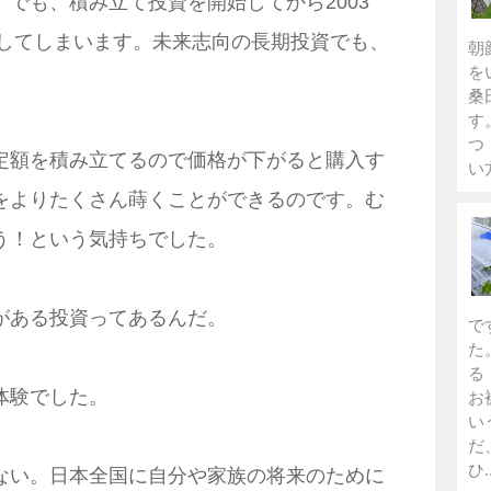
でも、積み立て投資を開始してから2003
落してしまいます。未来志向の長期投資でも、
朝
を
桑
す
つ
定額を積み立てるので価格が下がると購入す
い
をよりたくさん蒔くことができるのです。む
う！という気持ちでした。
がある投資ってあるんだ。
で
た
る
体験でした。
お
い
だ
ひ..
ない。日本全国に自分や家族の将来のために