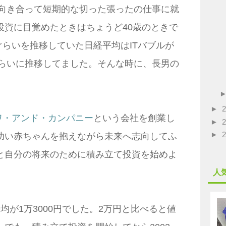
と向き合って短期的な切った張ったの仕事に就
投資に目覚めたときはちょうど40歳のときで
円ぐらいを推移していた日経平均はITバブルが
ぐらいに推移してました。そんな時に、長男の
►
ワ・アンド・カンパニー
という会社を創業し
►
►
幼い赤ちゃんを抱えながら未来へ志向してふ
と自分の将来のために積み立て投資を始めよ
人
均が1万3000円でした。2万円と比べると値