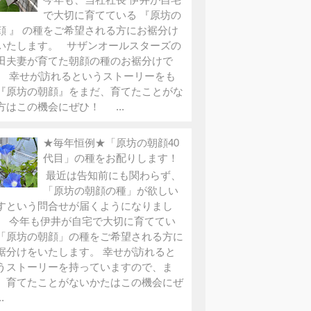
で大切に育てている 『原坊の
顔 』 の種をご希望される方にお裾分け
いたします。 サザンオールスターズの
田夫妻が育てた朝顔の種のお裾分けで
。 幸せが訪れるというストーリーをも
『原坊の朝顔』をまだ、育てたことがな
方はこの機会にぜひ！ ...
★毎年恒例★「原坊の朝顔40
代目」の種をお配りします！
最近は告知前にも関わらず、
「原坊の朝顔の種」が欲しい
すという問合せが届くようになりまし
。 今年も伊井が自宅で大切に育ててい
「原坊の朝顔」の種をご希望される方に
裾分けをいたします。 幸せが訪れると
うストーリーを持っていますので、ま
、育てたことがないかたはこの機会にぜ
.