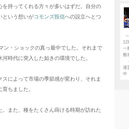
心を持ってくれる方々が多いはずだ。自分の
いという想いが
コモンズ投信
への設立へとつ
～
1
ーマン・ショックの真っ最中でした。それまで
一
般
氷河時代に突入した如きの環境でした。
●
連
中 
クスによって市場の季節感が変わり、それま
に育ちました。
た。また、種をたくさん蒔ける時期が訪れた