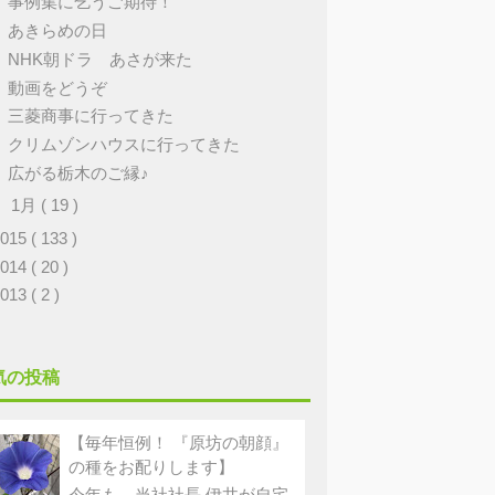
事例集に乞うご期待！
あきらめの日
NHK朝ドラ あさが来た
動画をどうぞ
三菱商事に行ってきた
クリムゾンハウスに行ってきた
広がる栃木のご縁♪
►
1月
( 19 )
2015
( 133 )
2014
( 20 )
2013
( 2 )
気の投稿
【毎年恒例！ 『原坊の朝顔』
の種をお配りします】
今年も、当社社長 伊井が自宅