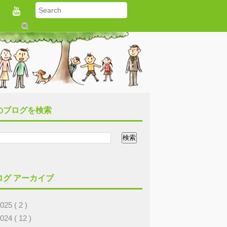
S
u
b
m
it
のブログを検索
ログ アーカイブ
2025
( 2 )
2024
( 12 )