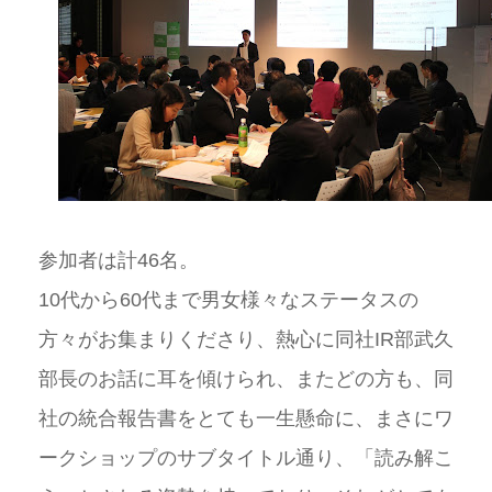
参加者は計
46
名。
10
代から
60
代まで男女様々なステータスの
方々がお集まりくださり、熱心に同社IR部武久
部長のお話に耳を傾けられ、またどの方も、同
社の統合報告書をとても一生懸命に、まさにワ
ークショップのサブタイトル通り、「読み解こ