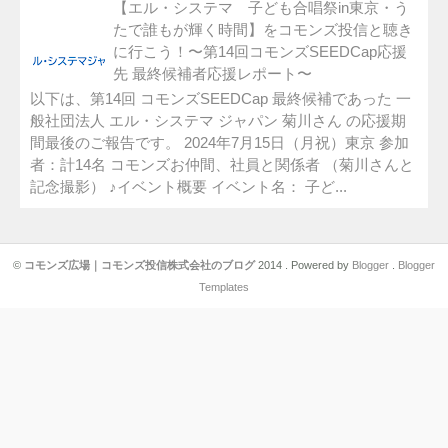
【エル・システマ 子ども合唱祭in東京・う
たで誰もが輝く時間】をコモンズ投信と聴き
に行こう！〜第14回コモンズSEEDCap応援
先 最終候補者応援レポート〜
以下は、第14回 コモンズSEEDCap 最終候補であった 一
般社団法人 エル・システマ ジャパン 菊川さん の応援期
間最後のご報告です。 2024年7月15日（月祝）東京 参加
者：計14名 コモンズお仲間、社員と関係者 （菊川さんと
記念撮影） ♪イベント概要 イベント名： 子ど...
©
コモンズ広場｜コモンズ投信株式会社のブログ
2014 . Powered by
Blogger
.
Blogger
Templates