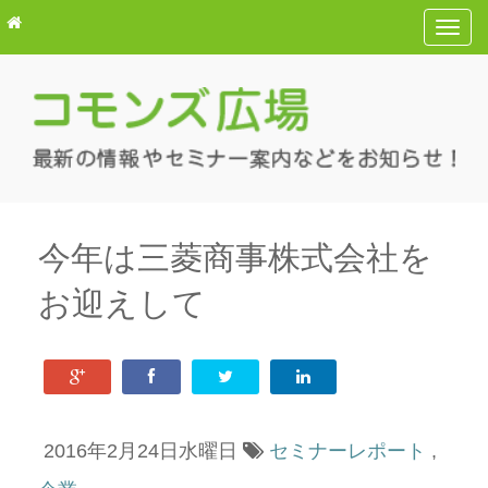
T
o
g
g
l
e
n
a
v
今年は三菱商事株式会社を
i
お迎えして
g
a
t
i
o
n
2016年2月24日水曜日
セミナーレポート
,