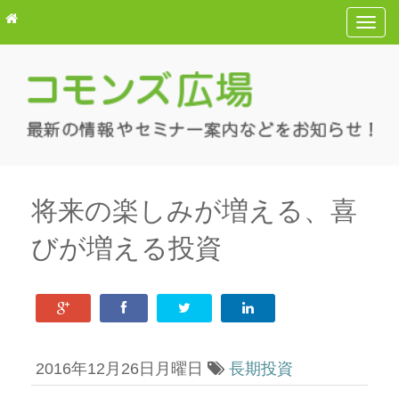
T
o
g
g
l
e
n
a
v
将来の楽しみが増える、喜
i
びが増える投資
g
a
t
i
o
n
2016年12月26日月曜日
長期投資