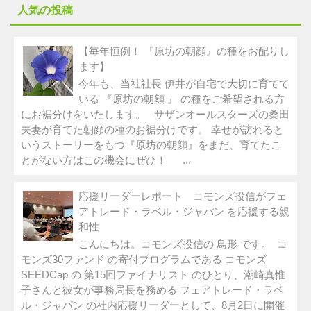
人気の投稿
【毎年恒例！ 『原坊の朝顔』の種をお配りし
ます】
今年も、当社社長 伊井が自宅で大切に育てて
いる 『原坊の朝顔 』 の種をご希望される方
にお裾分けをいたします。 サザンオールスターズの桑田
夫妻が育てた朝顔の種のお裾分けです。 幸せが訪れると
いうストーリーをもつ『原坊の朝顔』をまだ、育てたこ
とがない方はこの機会にぜひ！ ...
応援リーダーレポート コモンズ投信がフェ
アトレード・ラベル・ジャパン を応援する親
和性
こんにちは。コモンズ投信の 鳥形 です。 コ
モンズ30ファンド の寄付プログラムである コモンズ
SEEDCap の 第15回ファイナリスト のひとり、潮崎真惟
子さんと彼女が事務局長を務める フェアトレード・ラベ
ル・ジャパン の社内応援リーダーとして、8月2日に開催