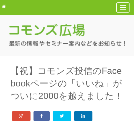
T
o
g
g
l
e
n
a
v
【祝】コモンズ投信のFace
i
bookページの「いいね」が
g
a
ついに2000を越えました！
t
i
o
n