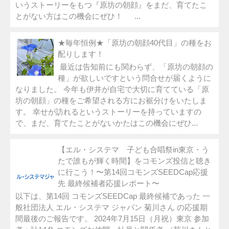
いうストーリーをもつ『原坊の朝顔』をまだ、育てたこ
とがない方はこの機会にぜひ！ ...
★毎年恒例★「原坊の朝顔40代目」の種をお
配りします！
最近は告知前にも関わらず、「原坊の朝顔の
種」が欲しいですという問合せが届くように
なりました。 今年も伊井が自宅で大切に育てている「原
坊の朝顔」の種をご希望される方にお裾分けをいたしま
す。 幸せが訪れるというストーリーを持っていますの
で、まだ、育てたことがないかたはこの機会にぜひ...
【エル・システマ 子ども合唱祭in東京・う
たで誰もが輝く時間】をコモンズ投信と聴き
に行こう！〜第14回コモンズSEEDCap応援
先 最終候補者応援レポート〜
以下は、第14回 コモンズSEEDCap 最終候補であった 一
般社団法人 エル・システマ ジャパン 菊川さん の応援期
間最後のご報告です。 2024年7月15日（月祝）東京 参加