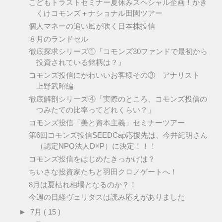
こどもトラストセミナー夏休みスペシャル企画！かき
くけコモンズ＋ナショナル田園ツアー
個人マネーの追い風が吹く日本株投信
８月のランドセル
徹底探求シリーズ①『コモンズ30ファンドで最初から
投資されている銘柄は？』
コモンズ投信にかわいいお客様その③ アナリスト
上野武昭編
徹底解剖シリーズ④「実際のところ、コモンズ投信の
つみたての比率ってどれくらい？」
コモンズ投信「美と資本主義」セミナーツアー
第6回コモンズ投信SEEDCap応援先は、今井紀明さん
（認定NPO法人D×P）に決定！！！
コモンズ投信をはじめたきっかけは？
ちいさな投資家たちと羽田クロノゲートへ！
8月は夏枯れ相場となるのか？！
今週の日経ヴェリタスは読み応えがありました
►
7月
( 15 )