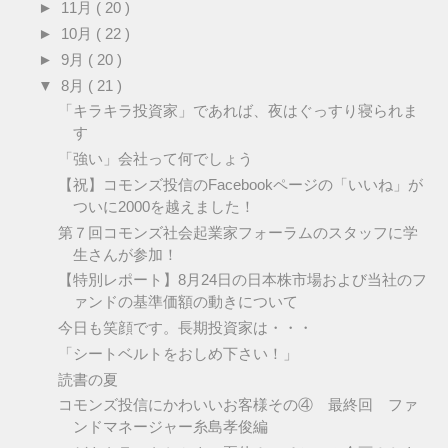
►
11月
( 20 )
►
10月
( 22 )
►
9月
( 20 )
▼
8月
( 21 )
「キラキラ投資家」であれば、夜はぐっすり寝られま
す
「強い」会社って何でしょう
【祝】コモンズ投信のFacebookページの「いいね」が
ついに2000を越えました！
第７回コモンズ社会起業家フォーラムのスタッフに学
生さんが参加！
【特別レポート】8月24日の日本株市場および当社のフ
ァンドの基準価額の動きについて
今日も笑顔です。長期投資家は・・・
「シートベルトをおしめ下さい！」
読書の夏
コモンズ投信にかわいいお客様その④ 最終回 ファ
ンドマネージャー糸島孝俊編