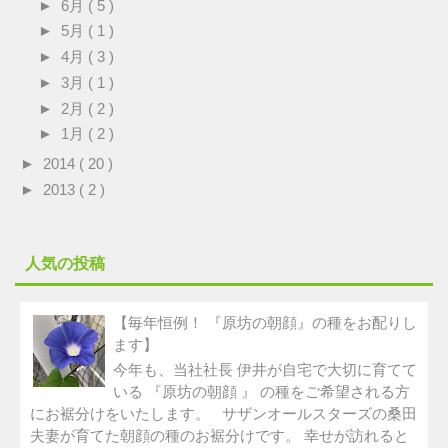
►
6月
( 5 )
►
5月
( 1 )
►
4月
( 3 )
►
3月
( 1 )
►
2月
( 2 )
►
1月
( 2 )
►
2014
( 20 )
►
2013
( 2 )
人気の投稿
【毎年恒例！ 『原坊の朝顔』の種をお配りし
ます】
今年も、当社社長 伊井が自宅で大切に育てて
いる 『原坊の朝顔 』 の種をご希望される方
にお裾分けをいたします。 サザンオールスターズの桑田
夫妻が育てた朝顔の種のお裾分けです。 幸せが訪れると