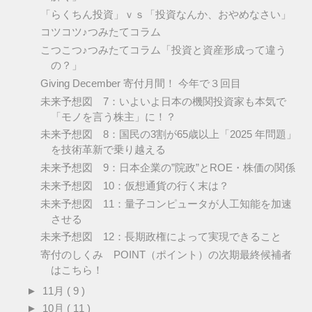
「らくちん投資」ｖｓ「投資なんか、おやめなさい」
コツコツ♪つみたてコラム
こつこつ♪つみたてコラム「投資と資産形成って違う
の？」
Giving December 寄付月間！ 今年で３回目
未来予想図 7：いよいよ日本の機関投資家も本気で
「モノを言う株主」に！？
未来予想図 8：国民の3割が65歳以上「2025 年問題」
を技術革新で乗り越える
未来予想図 9：日本企業の”院政”とROE・株価の関係
未来予想図 10：仮想通貨の行く末は？
未来予想図 11：量子コンピュータが人工知能を加速
させる
未来予想図 12：長期政権によって実現できること
寄付のしくみ POINT（ポイント）の次期最終候補者
はこちら！
►
11月
( 9 )
►
10月
( 11 )