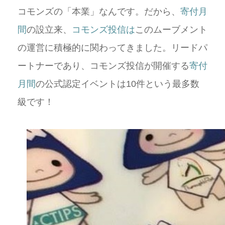
コモンズの「本業」なんです。だから、
寄付月
間
の設立来、
コモンズ投信は
このムーブメント
の運営に積極的に関わってきました。リードパ
ートナーであり、コモンズ投信が開催する
寄付
月間
の公式認定イベントは10件という最多数
級です！