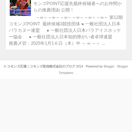
モンズPOINT応援先最終候補者へのお仲間か
らの推薦理由 公開！
～∞～～∞～～∞～～∞～～∞～～∞～ 第12期
コモンズPOINT 最終候補3競技団体 ● 一般社団法人日本
パラカヌー連盟 ● 一般社団法人日本パラアイスホッケ
ー協会 ● 一般社団法人日本知的障がい者卓球連盟
推薦〆切：2025年1月1６日（木）中 ～ ∞ ～～ ...
©
コモンズ広場｜コモンズ投信株式会社のブログ
2014 . Powered by
Blogger
.
Blogger
Templates