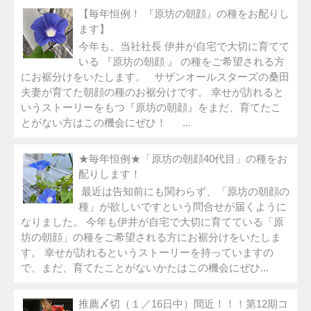
【毎年恒例！ 『原坊の朝顔』の種をお配りし
ます】
今年も、当社社長 伊井が自宅で大切に育てて
いる 『原坊の朝顔 』 の種をご希望される方
にお裾分けをいたします。 サザンオールスターズの桑田
夫妻が育てた朝顔の種のお裾分けです。 幸せが訪れると
いうストーリーをもつ『原坊の朝顔』をまだ、育てたこ
とがない方はこの機会にぜひ！ ...
★毎年恒例★「原坊の朝顔40代目」の種をお
配りします！
最近は告知前にも関わらず、「原坊の朝顔の
種」が欲しいですという問合せが届くように
なりました。 今年も伊井が自宅で大切に育てている「原
坊の朝顔」の種をご希望される方にお裾分けをいたしま
す。 幸せが訪れるというストーリーを持っていますの
で、まだ、育てたことがないかたはこの機会にぜひ...
推薦〆切（１／16日中）間近！！！第12期コ