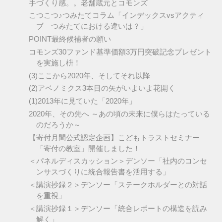
手づくり感。。老舗蔵元とコモンズ
こつこつ♪つみたてコラム「インデックスvsアクティ
ブ つみたてにおける違いは？」
POINT最終候補者の願い
コモンズ30ファンド基準価額3万円突破記念プレゼント
を実施し枡！
(3)ここから2020年、そしてそれ以降
(2)アベノミクス3本目の矢がいよいよ花開く
(1)2013年に見ていた「2020年」
2020年、その先へ ～あの頃の未来に僕らはたっている
のだろうか～
【寄付月間公式認定企画】こどもトラストセミナー
「寄付の教室」開催しました！
＜パネルディスカッション＞デンソー「社内のコンセ
ンサスづくりに統合報告書を活用する」
＜講演抄録２＞デンソー「ステークホルダーとの対話
を重視」
＜講演抄録１＞デンソー「統合レポートの構造を読み
解く」