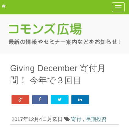
T
o
g
g
l
e
n
a
v
Giving December 寄付月
i
間！ 今年で３回目
g
a
t
i
o
n
2017年12月4日月曜日
寄付
,
長期投資