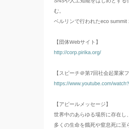
SNS
や人工知能をはじめとする
む。
ベルリンで行われた
eco summit
【団体
Web
サイト】
http://corp.pirika.org/
【スピーチ＠第
7
回社会起業家
https://www.youtube.com/watch
【アピールメッセージ】
世界中のあらゆる場所に存在し
多くの生命を餓死や窒息死に至