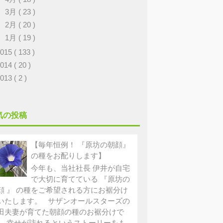
►
3月
( 23 )
►
2月
( 20 )
►
1月
( 19 )
2015
( 133 )
2014
( 20 )
2013
( 2 )
気の投稿
【毎年恒例！ 『原坊の朝顔』
の種をお配りします】
今年も、当社社長 伊井が自宅
で大切に育てている 『原坊の
顔 』 の種をご希望される方にお裾分け
いたします。 サザンオールスターズの
田夫妻が育てた朝顔の種のお裾分けで
。 幸せが訪れるというストーリーをも