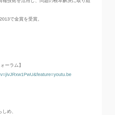
情報技術を活用し、問題の根本解決に取り組
 2013
で金賞を受賞。
フォーラム】
?v=jivJRxw1PwU&feature=youtu.be
、
らしめ、