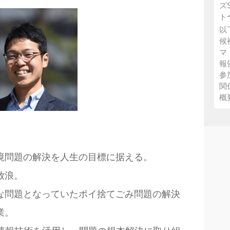
ズ
ト
以
候
マ
報
参
関
概
境問題の解決を人生の目標に据える。
放浪。
な問題となっていたポイ捨てごみ問題の解決
業。