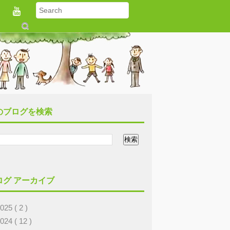
S
u
b
m
it
のブログを検索
ログ アーカイブ
2025
( 2 )
2024
( 12 )