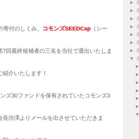
►
►
►
►
の寄付のしくみ、
コモンズSEEDCap
（シー
►
►
►
第7回最終候補者の三名を当社で選出いたしま
▼
ご紹介いたします！
ンズ30ファンドを保有されていたコモンズ3
会長渋澤よりメールを出させていただきま