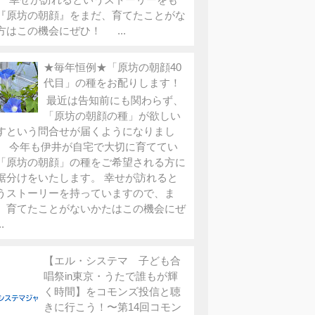
『原坊の朝顔』をまだ、育てたことがな
方はこの機会にぜひ！ ...
★毎年恒例★「原坊の朝顔40
代目」の種をお配りします！
最近は告知前にも関わらず、
「原坊の朝顔の種」が欲しい
すという問合せが届くようになりまし
。 今年も伊井が自宅で大切に育ててい
「原坊の朝顔」の種をご希望される方に
裾分けをいたします。 幸せが訪れると
うストーリーを持っていますので、ま
、育てたことがないかたはこの機会にぜ
.
【エル・システマ 子ども合
唱祭in東京・うたで誰もが輝
く時間】をコモンズ投信と聴
きに行こう！〜第14回コモン