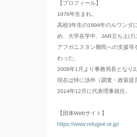
【プロフィール】
1976
年生まれ。
高校
3
年生の
1994
年のルワンダ
め、大学在学中、
JAR
立ち上げ
アフガニスタン難民への支援等
わった。
2008
年
1
月より事務局長となり
2
現在は特に渉外（調査・政策提
2014
年
12
月に代表理事就任。
【団体
Web
サイト】
https://www.refugee.or.jp/