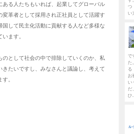
にある人たちもいれば、起業してグローバル
つ
い
の変革者として採用され正社員として活躍す
帰国して民主化活動に貢献する人など多様な
ています。
で
ものとして社会の中で排除していくのか、私
た
いきたいですし、みなさんと議論し、考えて
る
お
ます。
い
だ
ひ..