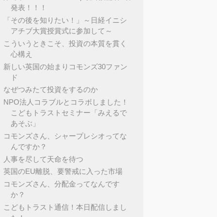
発表！！！
「その後を知りたい！」～日経イニシ
アチブ大賞授賞式に参加して～
こういうときこそ、投資の本質を貫く
心構え
新しい英国の始まりコモンズ30ファン
ド
なぜつみたて投資をするのか
NPO法人コラブルとコラボしました！
こどもトラストセミナー「みえるで
あそぶ」
コモンズさん、シャープレシオってな
んですか？
人事を尽して天命を待つ
英国のEU離脱、要警戒に入った市場
コモンズさん、分配金ってなんです
か？
こどもトラスト通信！本日配信しまし