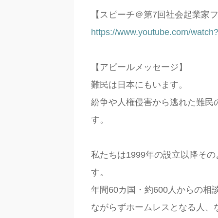
【スピーチ＠第
7
回社会起業家
https://www.youtube.com/watc
【アピールメッセージ】
難民は日本にもいます。
紛争や人権侵害から逃れた難民
す。
私たちは
1999
年の設立以降その
す。
年間
60
カ国・約
600
人からの相
ながらずホームレスとなる人、