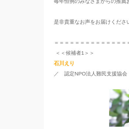
毎年恒例のみなさまからの推薦
是非貴重なお声をお届けくださ
＝＝＝＝＝＝＝＝＝＝＝＝＝＝
＜＜候補者
1
＞＞
石川えり
／ 認定
NPO
法人難民支援協会