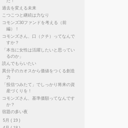
た！
過去を変える未来
こつこつと継続は力なり
コモンズ30ファンドを考える（前
編）！
コモンズさん、口（クチ）ってなんで
すか？
「本当に女性は活躍したいと思ってい
るのか」
読んでもらいたい
異分子のカオスから価値をつくる創造
力
「投信つみたて」でしっかり将来の資
産づくりを！
コモンズさん、基準価額ってなんです
か？
宿題の多い夜
►
5月
( 19 )
►
4月
( 18 )