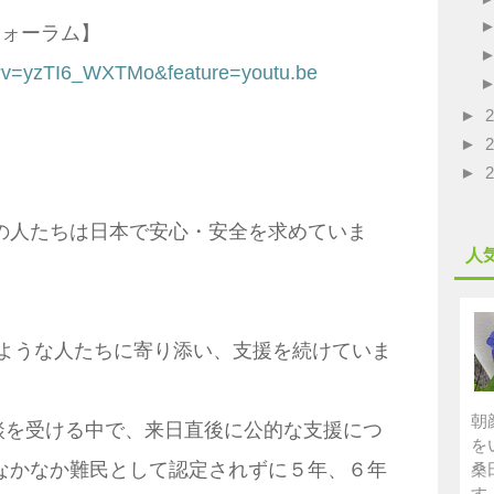
フォーラム】
h?v=yzTI6_WXTMo&feature=youtu.be
►
►
►
の人たちは日本で安心・安全を求めていま
人
ような人たちに寄り添い、支援を続けていま
朝
談を受ける中で、来日直後に公的な支援につ
を
なかなか難民として認定されずに５年、６年
桑
す