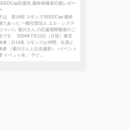
SEEDCap応援先 最終候補者応援レポー
〜
下は、第14回 コモンズSEEDCap 最終
補であった 一般社団法人 エル・システ
 ジャパン 菊川さん の応援期間最後のご
告です。 2024年7月15日（月祝）東京
加者：計14名 コモンズお仲間、社員と
係者 （菊川さんと記念撮影） ♪イベント
要 イベント名： 子ど...